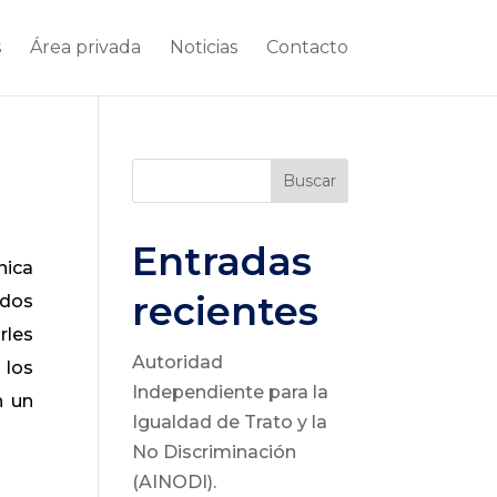
s
Área privada
Noticias
Contacto
Buscar
Entradas
nica
recientes
ados
rles
Autoridad
 los
Independiente para la
n un
Igualdad de Trato y la
No Discriminación
(AINODI).