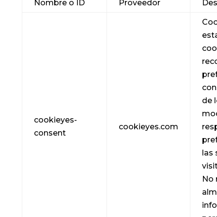
Nombre o ID
Proveedor
Des
Coo
est
coo
rec
pre
con
de 
mod
cookieyes-
cookieyes.com
res
consent
pre
las
visi
No 
alm
inf