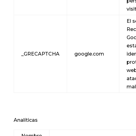
per
visi
El s
Rec
Goo
est
_GRECAPTCHA
google.com
iden
prot
web
ata
mal
Analíticas
Nombre