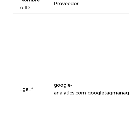
Proveedor
o ID
google-
_ga_*
analytics.com|googletagmanag