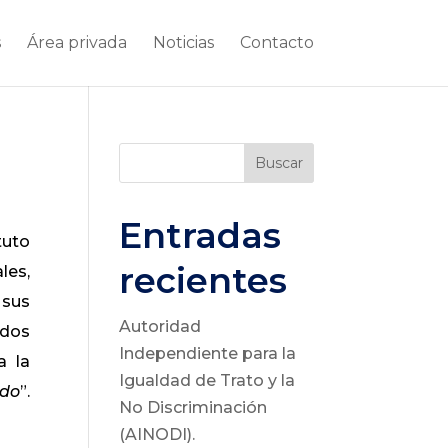
s
Área privada
Noticias
Contacto
Buscar
Entradas
tuto
recientes
les,
 sus
Autoridad
ados
Independiente para la
a la
Igualdad de Trato y la
ido
”.
No Discriminación
(AINODI).