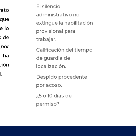
El silencio
rato
administrativo no
 que
extingue la habilitación
e lo
provisional para
s de
trabajar.
“
por
Calificación del tiempo
z ha
de guardia de
ción
localización.
.
Despido procedente
por acoso.
¿5 o 10 días de
permiso?