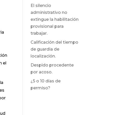
El silencio
administrativo no
extingue la habilitación
provisional para
ia
trabajar.
Calificación del tiempo
de guardia de
ción
localización.
n el
Despido procedente
por acoso.
¿5 o 10 días de
la
permiso?
ses
por
lud