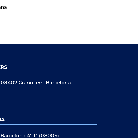
ana
ERS
5, 08402 Granollers, Barcelona
NA
 Barcelona 4º 1ª (08006)