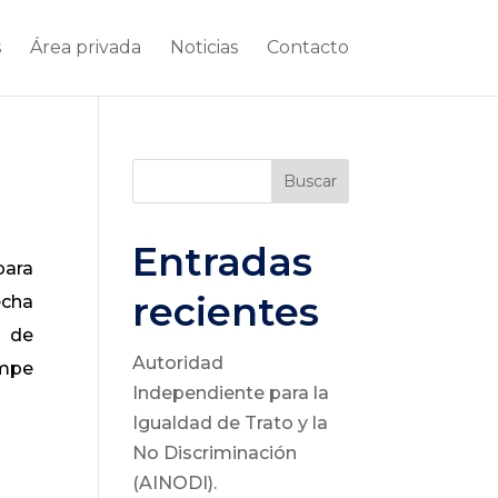
s
Área privada
Noticias
Contacto
Buscar
Entradas
para
recientes
echa
n de
Autoridad
umpe
Independiente para la
Igualdad de Trato y la
No Discriminación
(AINODI).