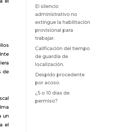
a el
El silencio
administrativo no
extingue la habilitación
provisional para
trabajar.
llos
Calificación del tiempo
inte
de guardia de
iera
localización.
s de
Despido procedente
por acoso.
¿5 o 10 días de
scal
permiso?
nima
a un
a el