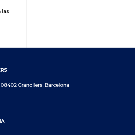
 las
ERS
5, 08402 Granollers, Barcelona
NA