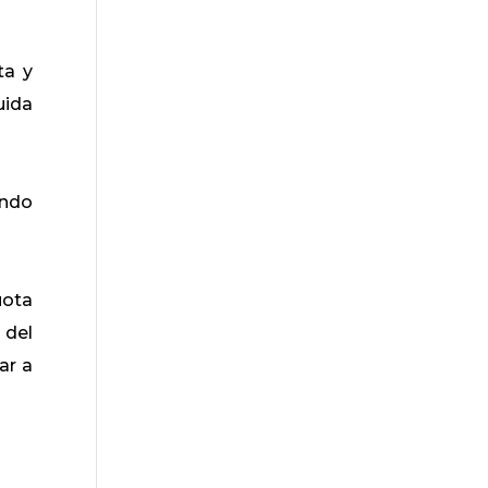
ta y
uida
ando
uota
 del
ar a