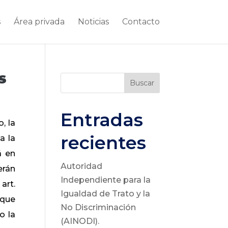
s
Área privada
Noticias
Contacto
s
Buscar
Entradas
, la
recientes
a la
á en
Autoridad
erán
Independiente para la
art.
Igualdad de Trato y la
 que
No Discriminación
o la
(AINODI).