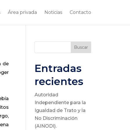
s
Área privada
Noticias
Contacto
Buscar
a de
Entradas
oger
recientes
Autoridad
ebía
Independiente para la
itos
Igualdad de Trato y la
rgo,
No Discriminación
lena
(AINODI).