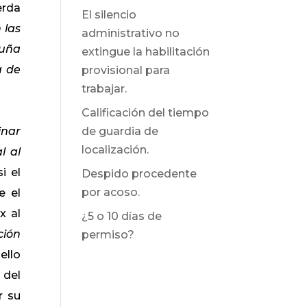
erda
El silencio
 las
administrativo no
luña
extingue la habilitación
a de
provisional para
trabajar.
Calificación del tiempo
inar
de guardia de
localización.
l al
i el
Despido procedente
por acoso.
e el
x al
¿5 o 10 días de
ción
permiso?
ello
 del
r su