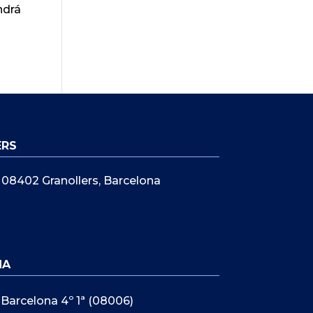
ndrá
ERS
5, 08402 Granollers, Barcelona
NA
 Barcelona 4º 1ª (08006)