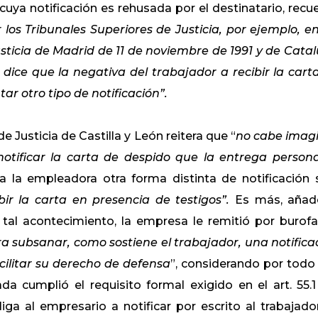
uya notificación es rehusada por el destinatario, recu
 los Tribunales Superiores de Justicia, por ejemplo, en
usticia de Madrid de 11 de noviembre de 1991 y de Cata
dice que la negativa del trabajador a recibir la cart
ar otro tipo de notificación”.
de Justicia de Castilla y León reitera que “
no cabe imag
tificar la carta de despido que la entrega persona
 la empleadora otra forma distinta de notificación s
bir la carta en presencia de testigos”.
Es más, añad
tal acontecimiento, la empresa le remitió por burofa
a subsanar, como sostiene el trabajador, una notifica
acilitar su derecho de defensa
”, considerando por todo 
cumplió el requisito formal exigido en el art. 55.1
ga al empresario a notificar por escrito al trabajado