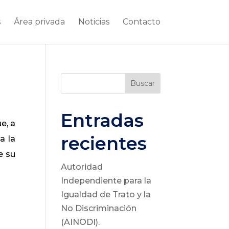
s
Área privada
Noticias
Contacto
Buscar
Entradas
e, a
recientes
a la
e su
Autoridad
Independiente para la
Igualdad de Trato y la
No Discriminación
(AINODI).