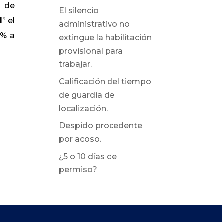
o de
El silencio
l
” el
administrativo no
0% a
extingue la habilitación
provisional para
trabajar.
Calificación del tiempo
de guardia de
localización.
Despido procedente
por acoso.
¿5 o 10 días de
permiso?