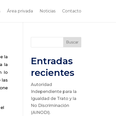
s
Área privada
Noticias
Contacto
Buscar
e la
Entradas
a la
recientes
n lo
 las
Autoridad
pone
Independiente para la
Igualdad de Trato y la
No Discriminación
el
(AINODI).