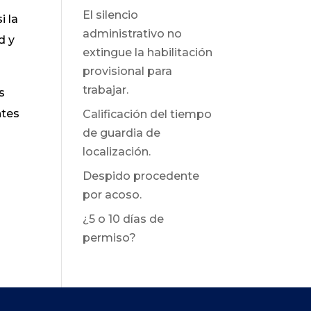
El silencio
i la
administrativo no
d y
extingue la habilitación
provisional para
trabajar.
s
ntes
Calificación del tiempo
de guardia de
localización.
Despido procedente
por acoso.
¿5 o 10 días de
permiso?