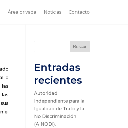
s
Área privada
Noticias
Contacto
Buscar
Entradas
lado
recientes
al o
 las
Autoridad
 las
Independiente para la
 sus
Igualdad de Trato y la
n el
No Discriminación
(AINODI).