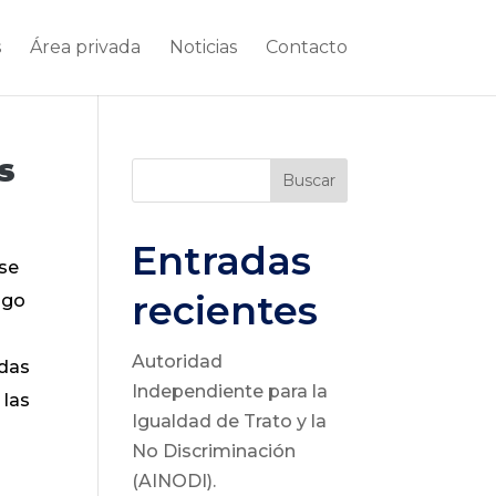
s
Área privada
Noticias
Contacto
s
Buscar
Entradas
 se
recientes
ago
Autoridad
udas
Independiente para la
 las
Igualdad de Trato y la
No Discriminación
(AINODI).