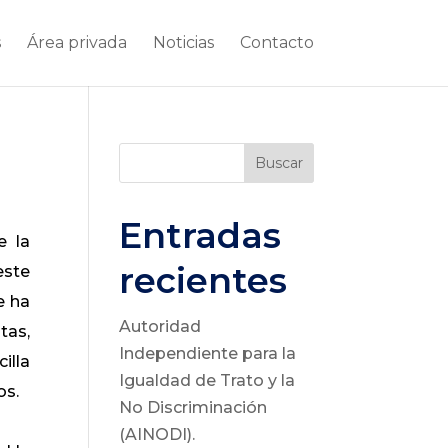
s
Área privada
Noticias
Contacto
Buscar
Entradas
e la
recientes
este
e ha
Autoridad
tas,
Independiente para la
illa
Igualdad de Trato y la
os.
No Discriminación
(AINODI).