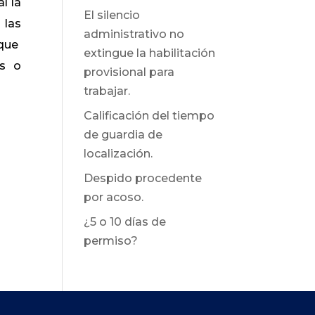
l la
El silencio
 las
administrativo no
 que
extingue la habilitación
os o
provisional para
trabajar.
Calificación del tiempo
de guardia de
localización.
Despido procedente
por acoso.
¿5 o 10 días de
permiso?