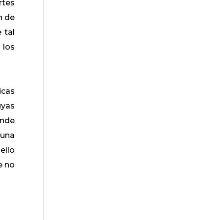
rtes
n de
 tal
 los
icas
uyas
ende
guna
ello
e no