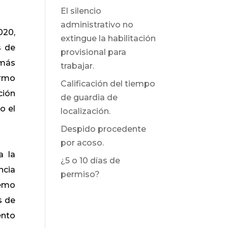
El silencio
administrativo no
020,
extingue la habilitación
s de
provisional para
 más
trabajar.
ermo
Calificación del tiempo
ción
de guardia de
o el
localización.
Despido procedente
por acoso.
a la
¿5 o 10 días de
ncia
permiso?
remo
s de
ento