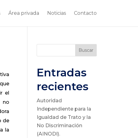
s
Área privada
Noticias
Contacto
Buscar
Entradas
tiva
recientes
 que
r el
Autoridad
a no
Independiente para la
dora
Igualdad de Trato y la
o de
No Discriminación
a la
(AINODI).