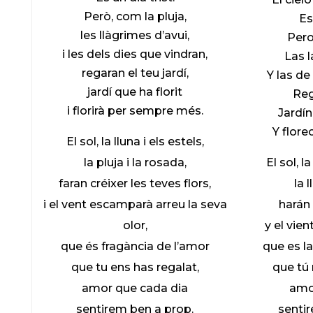
Però, com la pluja,
Es
les llàgrimes d’avui,
Pero
i les dels dies que vindran,
Las 
regaran el teu jardí,
Y las de
jardí que ha florit
Reg
i florirà per sempre més.
Jardín
Y flore
El sol, la lluna i els estels,
la pluja i la rosada,
El sol, l
faran créixer les teves flors,
la l
i el vent escamparà arreu la seva
harán 
olor,
y el vien
que és fragància de l’amor
que es l
que tu ens has regalat,
que tú
amor que cada dia
amo
sentirem ben a prop.
senti