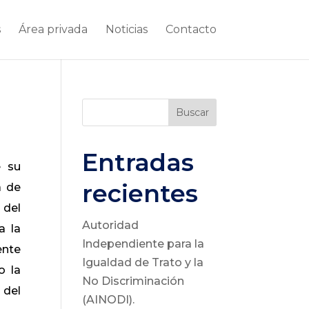
s
Área privada
Noticias
Contacto
Buscar
Entradas
e su
recientes
a de
 del
Autoridad
a la
Independiente para la
ente
Igualdad de Trato y la
o la
No Discriminación
 del
(AINODI).