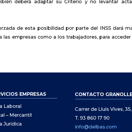
mbién deberá adaptar su Criterio y no levantar act
orzada de esta posibilidad por parte del INSS dará m
to a las empresas como a los trabajadores, para acceder 
RVICIOS EMPRESAS
CONTACTO GRANOLL
a Laboral
Carrer de Lluís Vives, 3
cal – Mercantil
T. 93 860 17 90
a Jurídica
info@delbas.com