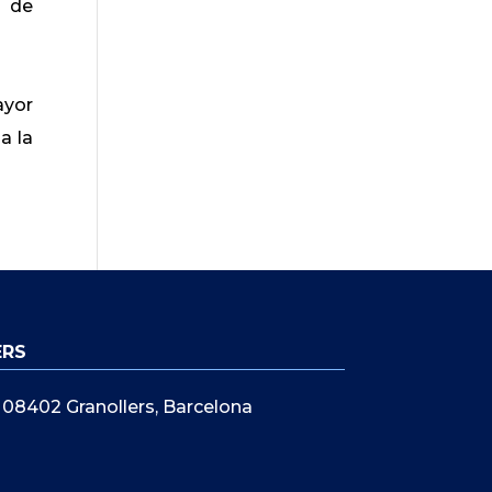
a de
ayor
a la
ERS
5, 08402 Granollers, Barcelona