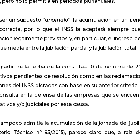
pero no lo permitía en periodos plurianuales.
 ser un supuesto “
anómalo
”, la acumulación en un per
 correcta, por lo que el INSS la aceptará siempre qu
ación legalmente previstos y, en particular, el ingreso de
 media entre la jubilación parcial y la jubilación total.
 partir de la fecha de la consulta– 10 de octubre de 20
ativos pendientes de resolución como en las reclamaci
ones del INSS dictadas con base en su anterior criterio.
consulta en la defensa de las empresas que se encuen
ivos y/o judiciales por esta causa.
tampoco admitía la acumulación de la jornada del jubi
terio Técnico nº 95/2015), parece claro que, a raíz d