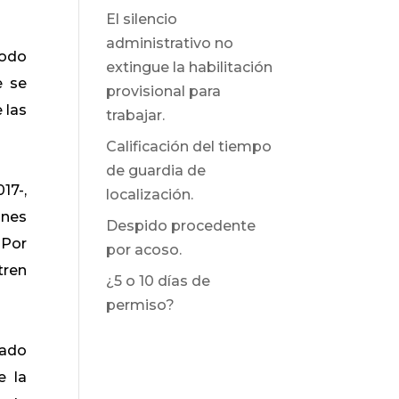
El silencio
administrativo no
iodo
extingue la habilitación
e se
provisional para
 las
trabajar.
Calificación del tiempo
de guardia de
17-,
localización.
ones
Despido procedente
 Por
por acoso.
tren
¿5 o 10 días de
permiso?
lado
e la