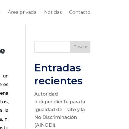
s
Área privada
Noticias
Contacto
Buscar
de
Entradas
e un
recientes
e es
dena
Autoridad
tos,
Independiente para la
Igualdad de Trato y la
a la
No Discriminación
, ni
(AINODI).
usto