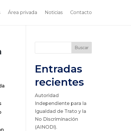
s
Área privada
Noticias
Contacto
Buscar
a
Entradas
recientes
da
Autoridad
s
Independiente para la
Igualdad de Trato y la
o
No Discriminación
(AINODI).
ón