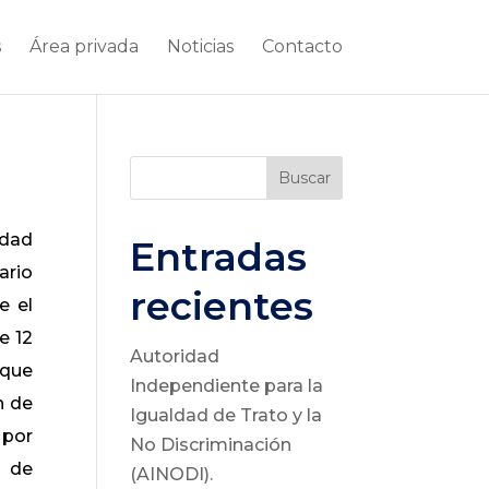
s
Área privada
Noticias
Contacto
Buscar
idad
Entradas
ario
recientes
e el
e 12
Autoridad
 que
Independiente para la
n de
Igualdad de Trato y la
 por
No Discriminación
n de
(AINODI).