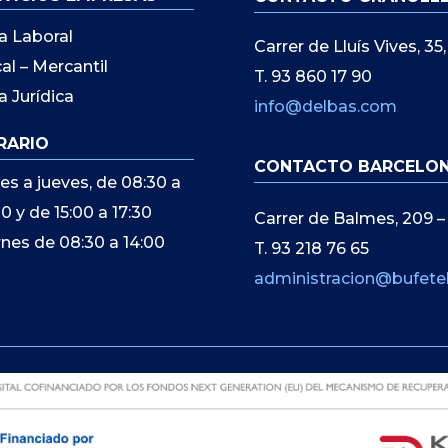
a Laboral
Carrer de Lluís Vives, 3
cal – Mercantil
T. 93 860 17 90
a Jurídica
info@delbas.com
RARIO
CONTACTO BARCELO
es a jueves, de 08:30 a
00 y de 15:00 a 17:30
Carrer de Balmes, 209 –
rnes de 08:30 a 14:00
T. 93 218 76 65
administracion@bufete