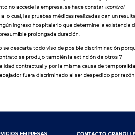
iento no accede la empresa, se hace constar «c
ontrol
e a lo cual, las pruebas médicas realizadas dan un resul
ngún ingreso hospitalario que determine la existencia 
 presumible prolongada duración.
o se descarta todo viso de posible discriminación porq
contrato se produjo también la extinción de otros 7
alidad contractual y por la misma causa de temporalida
trabajador fuera discriminado al ser despedido por razón
RVICIOS EMPRESAS
CONTACTO GRANOLL