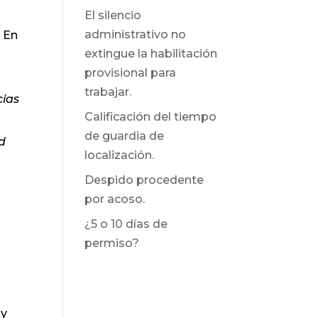
El silencio
administrativo no
. En
extingue la habilitación
a
provisional para
trabajar.
cias
Calificación del tiempo
de guardia de
ad
localización.
Despido procedente
por acoso.
¿5 o 10 días de
permiso?
 y