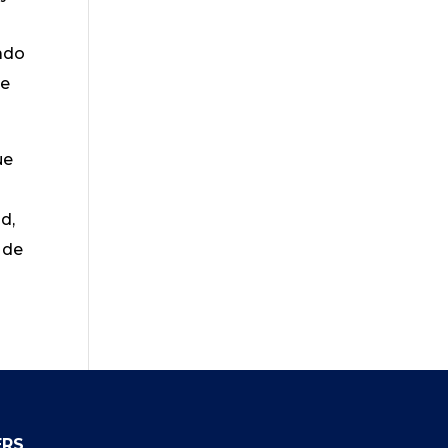
tado
de
ue
d,
 de
ERS