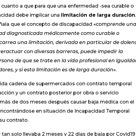
en cuanto a que para que una enfermedad -sea curable o
acidad debe implicar una
limitación de larga duración
señala que el concepto de discapacidad
«comprende un
ad diagnosticada médicamente como curable o
arrea una limitación, derivada en particular de dolen
interactuar con diversas barreras, puede impedir la
ersona de que se trate en la vida profesional en iguald
res, y si esta limitación es de larga duración».
ocida cadena de supermercados con contrato temporal
cción y un contrato posterior por obra o servicio
 más de dos meses después causar baja médica con el
 encontrándose en situación de Incapacidad Temporal
su contrato.
or tan solo llevaba 2 meses y 22 días de baja por Covid19