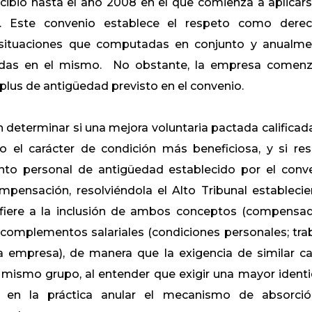
ibió hasta el año 2008 en el ​que comienza a aplicars
. Este convenio establece el respeto como dere
as situaciones que computadas en conjunto y anualme
ecidas en el mismo. No obstante, la empresa comen
plus de antigüedad previsto en el convenio.
n determinar si una mejora voluntaria pactada calificad
 el carácter de condición más beneficiosa, y si res
o personal de antigüedad establecido por el conv
pensación, resolviéndola el Alto Tribunal estableci
efiere a la inclusión de ambos conceptos (compensa
omplementos salariales (condiciones personales; tra
 la empresa), de manera que la exigencia de similar c
al mismo grupo, al entender que exigir una mayor ident
 en la práctica anular el mecanismo de absorci