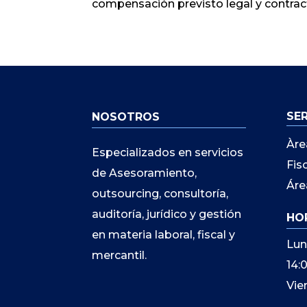
compensación previsto legal y contra
SE
NOSOTROS
Àre
Especializados en servicios
Fis
de Asesoramiento,
Áre
outsourcing, consultoría,
auditoría, jurídico y gestión
HO
en materia laboral, fiscal y
Lun
mercantil.
14:
Vie