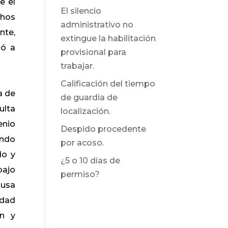
e el
El silencio
chos
administrativo no
nte,
extingue la habilitación
zó a
provisional para
trabajar.
Calificación del tiempo
a de
de guardia de
ulta
localización.
enio
Despido procedente
endo
por acoso.
do y
¿5 o 10 días de
bajo
permiso?
ausa
idad
ón y