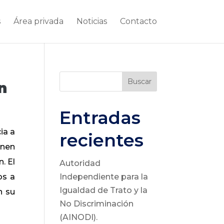
s
Área privada
Noticias
Contacto
Buscar
n
Entradas
ia a
recientes
enen
. El
Autoridad
os a
Independiente para la
Igualdad de Trato y la
n su
No Discriminación
(AINODI).