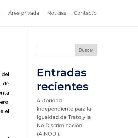
s
Área privada
Noticias
Contacto
Buscar
Entradas
 del
recientes
n de
enta
Autoridad
ero,
Independiente para la
e el
Igualdad de Trato y la
No Discriminación
(AINODI).