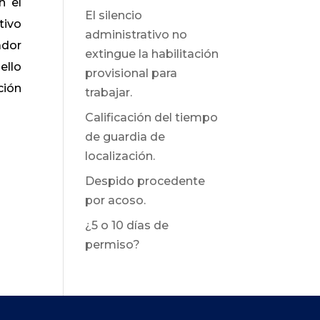
n el
El silencio
tivo
administrativo no
ador
extingue la habilitación
ello
provisional para
ción
trabajar.
Calificación del tiempo
de guardia de
localización.
Despido procedente
por acoso.
¿5 o 10 días de
permiso?