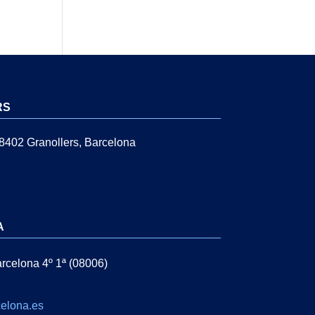
RS
08402 Granollers, Barcelona
A
rcelona 4º 1ª (08006)
elona.es