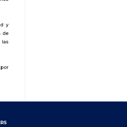
ad y
a de
 las
 por
ERS