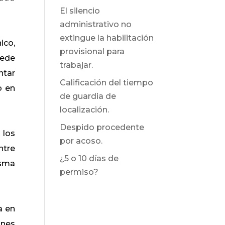
El silencio
administrativo no
extingue la habilitación
ico,
provisional para
uede
trabajar.
ntar
Calificación del tiempo
o en
de guardia de
localización.
Despido procedente
 los
por acoso.
ntre
¿5 o 10 días de
isma
permiso?
a en
ones