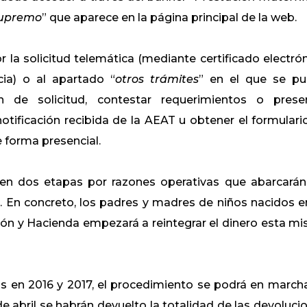
 Supremo
” que aparece en la página principal de la web.
la solicitud telemática (mediante certificado electrón
ia) o al apartado “
otros trámites
” en el que se p
n de solicitud, contestar requerimientos o prese
tificación recibida de la AEAT u obtener el formulari
e forma presencial.
 en dos etapas por razones operativas que abarcarán
os. En concreto, los padres y madres de niños nacidos e
ción y Hacienda empezará a reintegrar el dinero esta m
os en 2016 y 2017, el procedimiento se podrá en march
 abril se habrán devuelto la totalidad de las devoluci