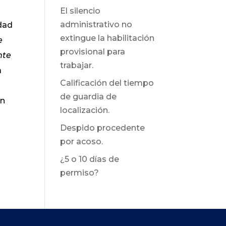
El silencio
administrativo no
idad
extingue la habilitación
e
provisional para
nte
trabajar.
a
Calificación del tiempo
de guardia de
ón
localización.
Despido procedente
por acoso.
¿5 o 10 días de
permiso?