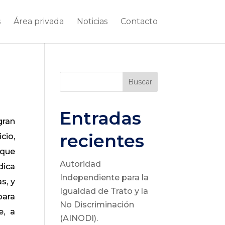
s
Área privada
Noticias
Contacto
Buscar
Entradas
gran
recientes
cio,
 que
Autoridad
dica
Independiente para la
s, y
Igualdad de Trato y la
para
No Discriminación
e, a
(AINODI).