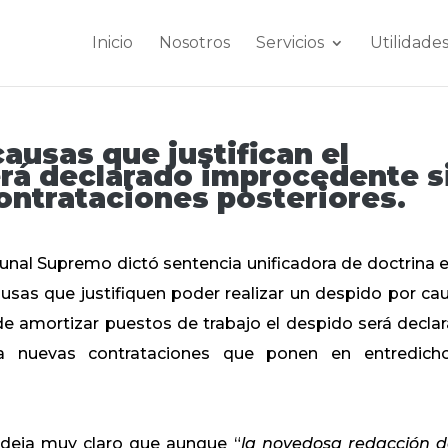
Inicio
Nosotros
Servicios
Utilidade
ausas que justifican el
erá declarado improcedente s
ontrataciones posteriores.
unal Supremo dictó sentencia unificadora de doctrina e
ausas que justifiquen poder realizar un despido por ca
 de amortizar puestos de trabajo el despido será decla
za nuevas contrataciones que ponen en entredich
 deja muy claro que aunque “
la novedosa redacción d