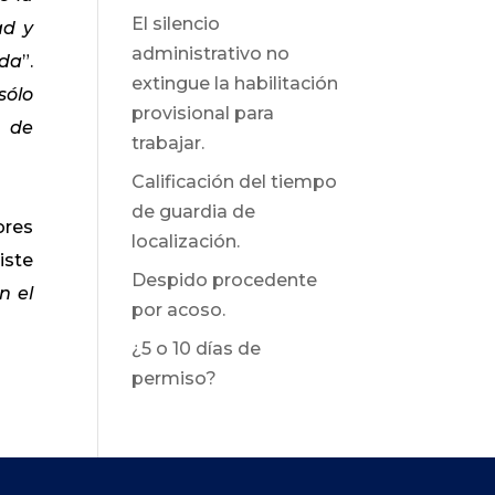
El silencio
ad y
administrativo no
ada
”.
extingue la habilitación
sólo
provisional para
n de
trabajar.
Calificación del tiempo
de guardia de
ores
localización.
xiste
Despido procedente
n el
por acoso.
¿5 o 10 días de
permiso?