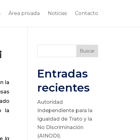
s
Área privada
Noticias
Contacto
Buscar
i
Entradas
n la
recientes
usas
rado
Autoridad
o la
Independiente para la
Igualdad de Trato y la
No Discriminación
(AINODI).
e la