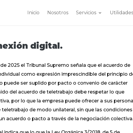
Inicio
Nosotros
Servicios
Utilidade
exión digital.
 de 2025 el Tribunal Supremo señala que el acuerdo de
ndividual como expresión imprescindible del principio d
no puede ser suplido por pacto o convenio de carácter
enido del acuerdo de teletrabajo debe respetar lo que
ectiva, por lo que la empresa puede ofrecer a sus person
teletrabajo de modo unilateral, sin que las condiciones
un acuerdo o pacto a través de la negociación colectiva
l indica que lo que la Ley Orgánica 3/2018, de 5 de