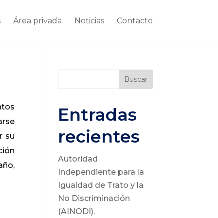
s
Área privada
Noticias
Contacto
Buscar
ntos
Entradas
arse
recientes
r su
ción
Autoridad
año,
Independiente para la
Igualdad de Trato y la
No Discriminación
(AINODI).