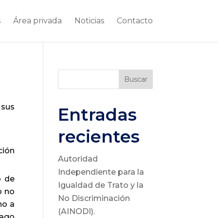
s
Área privada
Noticias
Contacto
Buscar
 sus
Entradas
recientes
ción
Autoridad
Independiente para la
o de
Igualdad de Trato y la
o no
No Discriminación
no a
(AINODI).
pago