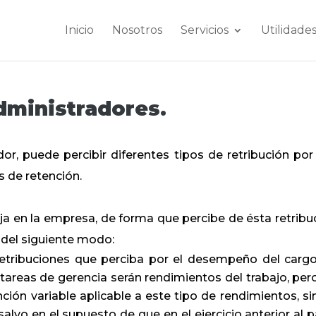
Inicio
Nosotros
Servicios
Utilidade
dministradores.
dor, puede percibir diferentes tipos de retribución por
os de retención.
aja en la empresa, de forma que percibe de ésta retribu
 del siguiente modo:
retribuciones que perciba por el desempeño del carg
 tareas de gerencia serán rendimientos del trabajo, per
ión variable aplicable a este tipo de rendimientos, si
 salvo en el supuesto de que en el ejercicio anterior al 