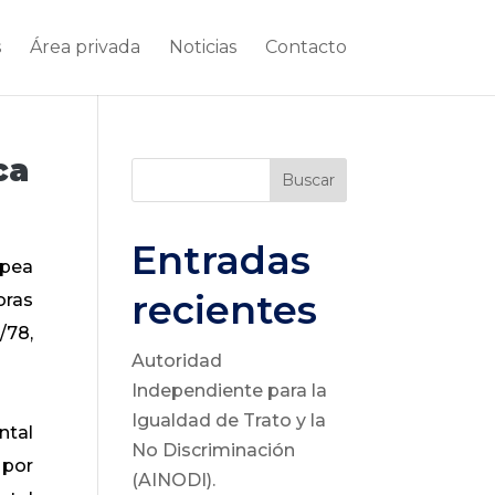
s
Área privada
Noticias
Contacto
ca
Buscar
Entradas
opea
recientes
oras
/78,
Autoridad
Independiente para la
Igualdad de Trato y la
ntal
No Discriminación
 por
(AINODI).