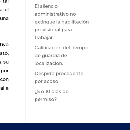
 tal
El silencio
a el
administrativo no
 una
extingue la habilitación
provisional para
trabajar.
tivo
Calificación del tiempo
sto,
de guardia de
n su
localización.
 por
Despido procedente
 con
por acoso.
al a
¿5 o 10 días de
permiso?