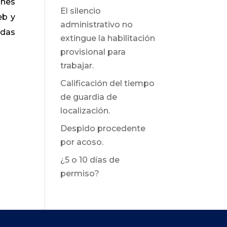
ones
El silencio
eb y
administrativo no
ndas
extingue la habilitación
provisional para
trabajar.
Calificación del tiempo
de guardia de
localización.
Despido procedente
por acoso.
¿5 o 10 días de
permiso?