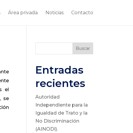
s
Área privada
Noticias
Contacto
Buscar
Entradas
ante
recientes
ente
s el
Autoridad
, se
Independiente para la
ción
Igualdad de Trato y la
No Discriminación
(AINODI).