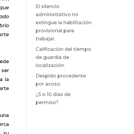
El silencio
 que
administrativo no
cado
extingue la habilitación
brio
provisional para
arte
trabajar.
Calificación del tiempo
de guardia de
uede
localización.
 ser
Despido procedente
a la
por acoso.
arte
¿5 o 10 días de
permiso?
 una
erca
a su