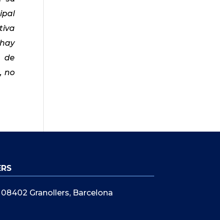
ipal
tiva
 hay
n de
, no
ERS
5, 08402 Granollers, Barcelona