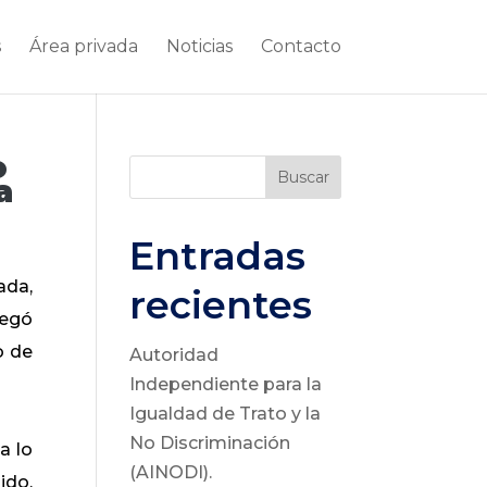
s
Área privada
Noticias
Contacto
o
Buscar
a
Entradas
ada,
recientes
legó
o de
Autoridad
Independiente para la
Igualdad de Trato y la
No Discriminación
a lo
(AINODI).
ido,