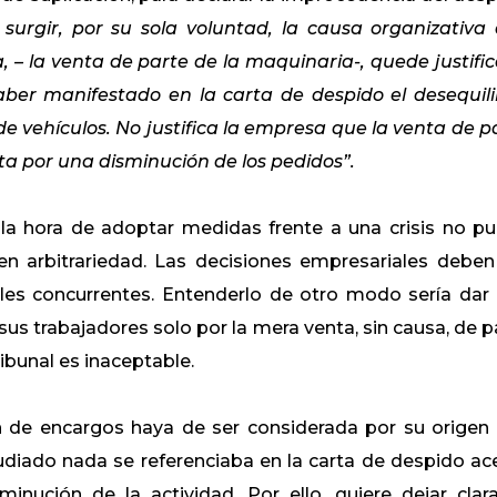
urgir, por su sola voluntad, la causa organizativa
, – la venta de parte de la maquinaria-, quede justifi
ber manifestado en la carta de despido el desequili
e vehículos. No justifica la empresa que la venta de p
a por una disminución de los pedidos”.
 la hora de adoptar medidas frente a una crisis no p
 en arbitrariedad. Las decisiones empresariales deben
les concurrentes. Entenderlo de otro modo sería dar 
us trabajadores solo por la mera venta, sin causa, de p
ribunal es inaceptable.
n de encargos haya de ser considerada por su origen
udiado nada se referenciaba en la carta de despido ac
ución de la actividad. Por ello, quiere dejar clar