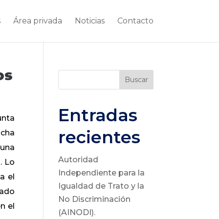
s
Área privada
Noticias
Contacto
os
Buscar
Entradas
unta
recientes
icha
 una
Autoridad
. Lo
Independiente para la
a el
Igualdad de Trato y la
zado
No Discriminación
n el
(AINODI).