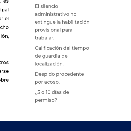
, es
El silencio
ipal
administrativo no
r el
extingue la habilitación
echo
provisional para
ión,
trabajar.
Calificación del tiempo
de guardia de
tros
localización.
arse
Despido procedente
obre
por acoso.
¿5 o 10 días de
permiso?