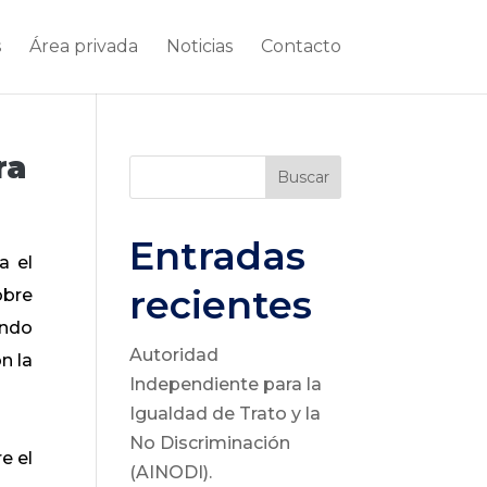
s
Área privada
Noticias
Contacto
ra
Buscar
Entradas
a el
recientes
obre
ando
Autoridad
n la
Independiente para la
Igualdad de Trato y la
No Discriminación
e el
(AINODI).