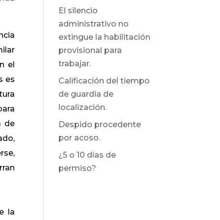
El silencio
administrativo no
ncia
extingue la habilitación
ilar
provisional para
trabajar.
n el
s es
Calificación del tiempo
tura
de guardia de
localización.
para
a de
Despido procedente
por acoso.
ado,
rse,
¿5 o 10 días de
rran
permiso?
e la