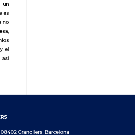
e un
e es
e no
esa,
nios
y el
 así
ERS
5, 08402 Granollers, Barcelona