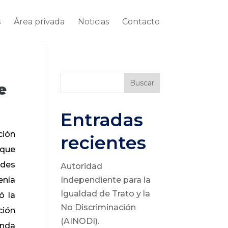
s
Área privada
Noticias
Contacto
Buscar
e
Entradas
ción
recientes
 que
ades
Autoridad
enía
Independiente para la
Igualdad de Trato y la
ó la
No Discriminación
ción
(AINODI).
anda