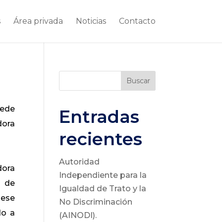
s
Área privada
Noticias
Contacto
Buscar
sede
Entradas
dora
recientes
Autoridad
dora
Independiente para la
o de
Igualdad de Trato y la
 ese
No Discriminación
do a
(AINODI).