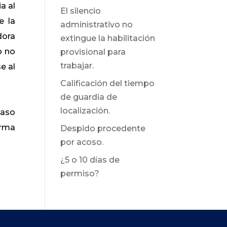
a al
El silencio
e la
administrativo no
dora
extingue la habilitación
o no
provisional para
trabajar.
e al
Calificación del tiempo
de guardia de
localización.
caso
orma
Despido procedente
por acoso.
¿5 o 10 días de
permiso?