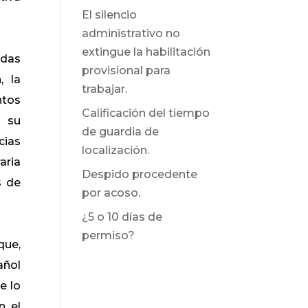
El silencio
administrativo no
extingue la habilitación
adas
provisional para
, la
trabajar.
ntos
Calificación del tiempo
e su
de guardia de
cias
localización.
aria
Despido procedente
s de
por acoso.
¿5 o 10 días de
permiso?
que,
añol
e lo
n el