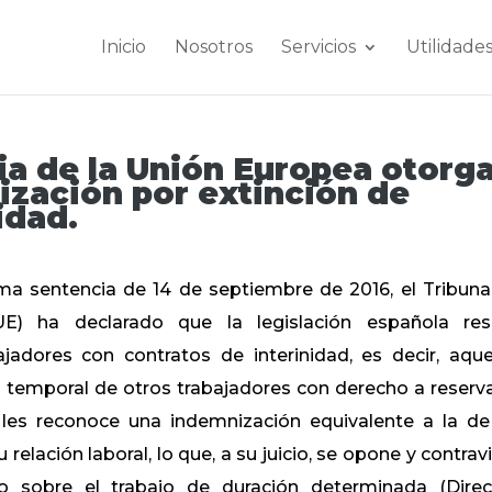
Inicio
Nosotros
Servicios
Utilidade
cia de la Unión Europea otorg
ización por extinción de
idad.
a sentencia de 14 de septiembre de 2016, el Tribuna
E) ha declarado que la legislación española res
ajadores con contratos de interinidad, es decir, aque
ón temporal de otros trabajadores con derecho a reserv
les reconoce una indemnización equivalente a la de
u relación laboral, lo que, a su juicio, se opone y contrav
 sobre el trabajo de duración determinada (Direc