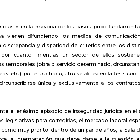
uradas y en la mayoría de los casos poco fundament
ma vienen difundiendo los medios de comunicación
iscrepancia y disparidad de criterios entre los disti
s por cuanto, mientras un sector de ellos sostien
tos temporales (obra o servicio determinado, circunstan
, etc.), por el contrario, otro se alinea en la tesis contr
ircunscribirse única y exclusivamente a los contrato
te el enésimo episodio de inseguridad jurídica en el 
legislativas para corregirlas, el mercado laboral esp
 como muy pronto, dentro de un par de años, la Sala d
ca la interpretación que deba darse a la cuestión e