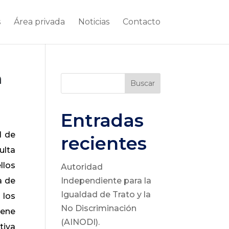
s
Área privada
Noticias
Contacto
a
Buscar
Entradas
l de
recientes
ulta
llos
Autoridad
a de
Independiente para la
Igualdad de Trato y la
 los
No Discriminación
iene
(AINODI).
tiva