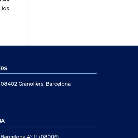
 los
ERS
5, 08402 Granollers, Barcelona
NA
 Barcelona 4º 1ª (08006)