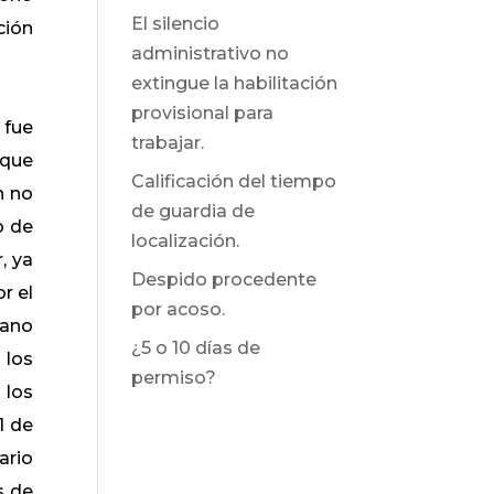
El silencio
ción
administrativo no
extingue la habilitación
provisional para
 fue
trabajar.
 que
Calificación del tiempo
n no
de guardia de
o de
localización.
, ya
Despido procedente
r el
por acoso.
gano
¿5 o 10 días de
 los
permiso?
 los
1 de
ario
s de