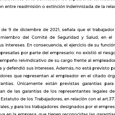
ón entre readmisión o extinción indemnizada de la rela
 de 9 de diciembre de 2021, señala que el trabajador
miembro del Comité de Seguridad y Salud, en el
 intereses. En consecuencia, el ejercicio de su funció
resalias por parte del empresario: no existió el riesg
esempeño reivindicativo de su cargo frente al empleador
 y defendió sus intereses. Además, no está previsto po
adores que representan al empleador en el citado ór
rantías. Únicamente están previstas garantías para
an de las garantías de los representantes legales de
 Estatuto de los Trabajadores, en relación con el art.37.
ales, y para los trabajadores designados por el empres
iva en la empresa, que tienen reconocidas las garantía