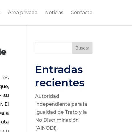
s
Área privada
Noticias
Contacto
Buscar
de
Entradas
, es
recientes
que,
o su
Autoridad
. El
Independiente para la
Igualdad de Trato y la
va a
No Discriminación
ruta
(AINODI).
orio