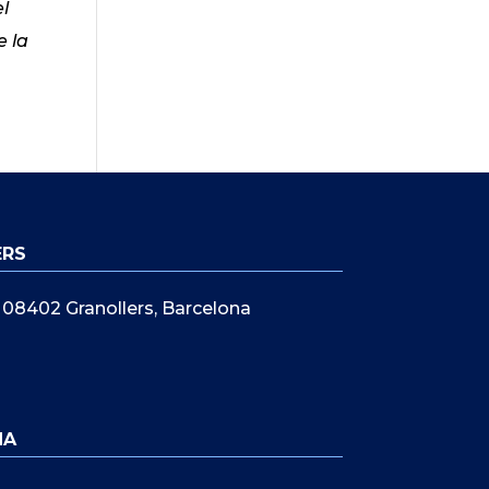
el
e la
ERS
5, 08402 Granollers, Barcelona
NA