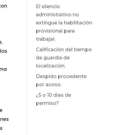
 con
El silencio
administrativo no
extingue la habilitación
provisional para
trabajar.
e,
Calificación del tiempo
los
de guardia de
localización.
rma
Despido procedente
por acoso.
¿5 o 10 días de
permiso?
se
ones
s