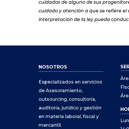
cuidados de alguno de sus progenitore
cuidado y atención a que se refiere el 
interpretación de la ley pueda conduci
SE
NOSOTROS
Àre
Especializados en servicios
Fis
de Asesoramiento,
Áre
outsourcing, consultoría,
auditoría, jurídico y gestión
HO
en materia laboral, fiscal y
Lun
mercantil.