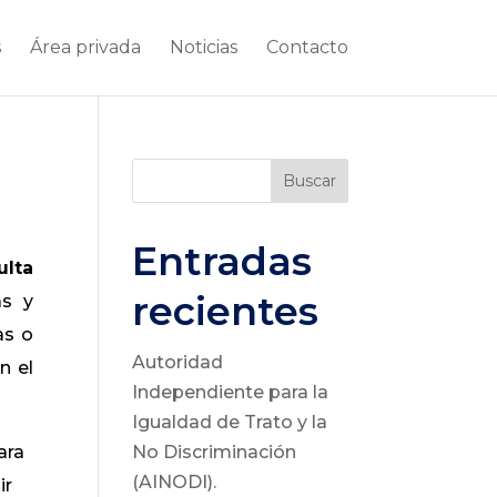
s
Área privada
Noticias
Contacto
Buscar
Entradas
ulta
recientes
as y
as o
Autoridad
n el
Independiente para la
Igualdad de Trato y la
ara
No Discriminación
(AINODI).
ir