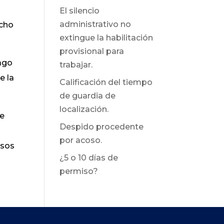
El silencio
administrativo no
icho
extingue la habilitación
provisional para
pago
trabajar.
e la
Calificación del tiempo
de guardia de
localización.
de
Despido procedente
por acoso.
asos
¿5 o 10 días de
permiso?