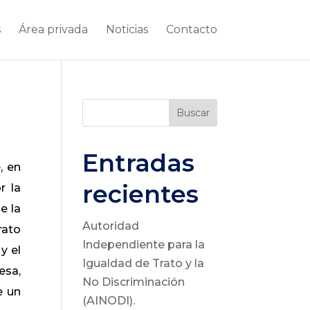
s
Área privada
Noticias
Contacto
Buscar
Entradas
, en
recientes
r la
e la
Autoridad
rato
Independiente para la
y el
Igualdad de Trato y la
sa,
No Discriminación
e un
(AINODI).