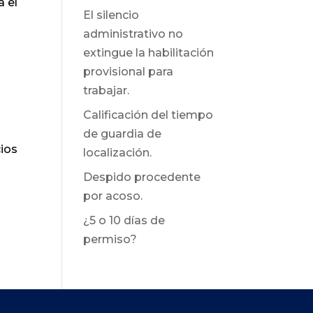
a el
El silencio
administrativo no
extingue la habilitación
provisional para
trabajar.
a
Calificación del tiempo
de guardia de
cios
localización.
Despido procedente
por acoso.
¿5 o 10 días de
permiso?