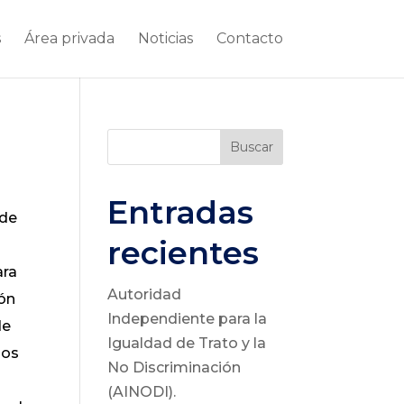
s
Área privada
Noticias
Contacto
Buscar
Entradas
 de
recientes
ara
Autoridad
ión
Independiente para la
de
Igualdad de Trato y la
ios
No Discriminación
(AINODI).