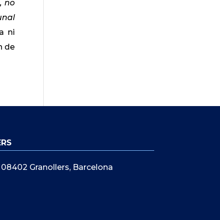
, no
unal
a ni
n de
ERS
5, 08402 Granollers, Barcelona