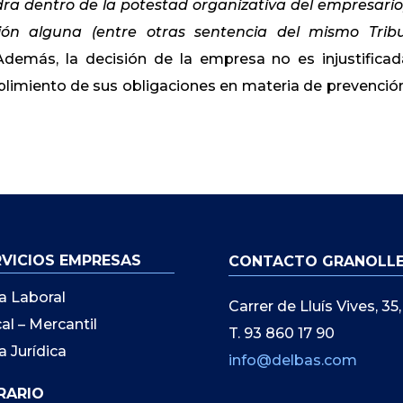
ra dentro de la potestad organizativa del empresario
ción alguna
(entre otras sentencia del mismo Trib
Además, la decisión de la empresa no es injustificad
plimiento de sus obligaciones en materia de prevenció
RVICIOS EMPRESAS
CONTACTO GRANOLL
a Laboral
Carrer de Lluís Vives, 3
cal – Mercantil
T. 93 860 17 90
a Jurídica
info@delbas.com
RARIO