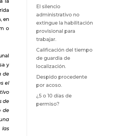
a la
El silencio
rida
administrativo no
, en
extingue la habilitación
km o
provisional para
trabajar.
Calificación del tiempo
unal
de guardia de
sa y
localización.
n de
Despido procedente
s el
por acoso.
tivo
¿5 o 10 días de
s de
permiso?
o de
 una
 las