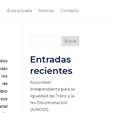
s
Área privada
Noticias
Contacto
Buscar
Entradas
ados
recientes
bajo
 los
Autoridad
a de
Independiente para la
mbio
Igualdad de Trato y la
 sus
No Discriminación
rial
(AINODI).